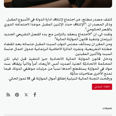
كشف مصدر مطلع، عن اجتماع لإئتلاف ادارة الدولة في الأسبوع المقبل.
وذكر المصدر ان :"الإئتلاف حدد الإثنين المقبل موعدا لاجتماعه الدوري
بالقصر الحكومي".
ولفت الى، ان "الاجتماع ينعقد بالتزامن مع بدء الفصل التشريعي الجديد
للبرلمان وتنفيذ قانون الموازنة المالية".
ومن المقرر ان يستأنف مجلس النواب السبت المقبل جلساته بعد انقضاء
عطلته التشريعية، ونشرت الدائرة الاعلامية البرلمانية جدول اعمال جلسة
السبت والأثنين المقبلين.
ودخل قانون الموازنة المالية الاتحادية حيز التنفيذ قبل ايام، لكن
المحكمة الاتحاديَّة العليا، أصدرت أمس الأربعاء، أمراً ولائياً بإيقاف ست
مواد في الموازنة يستقطع أحدها نسباً من مرتبات موظفي الدولة، فيما
تمنح الأخرى صلاحيات ماليَّة.
ورجّحت اللجنة المالية النيابية إطلاق أموال الموازنة في 18 تموز الحالي.
النافذة - السياسي
تعليقات