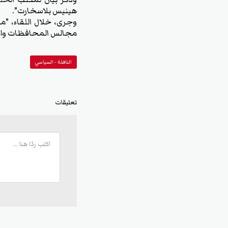
هينيس بلاسخارت".
وجرى، خلال اللقاء، "م
مجالس المحافظات وانتخ
النافذة - السياسي
تعليقات