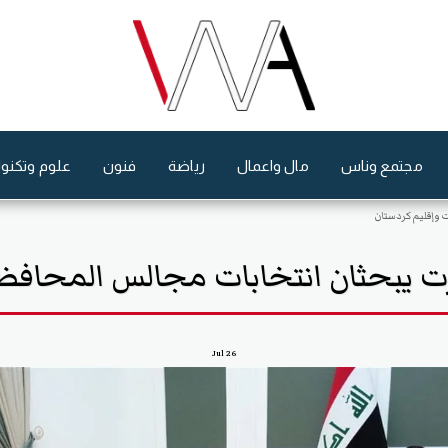
مجتمع وناس
مال واعمال
رياضة
فنون
علوم وتكنول
 وإقليم كردستان
ت يبحثان انتخابات مجالس المحافظا
Jul
26