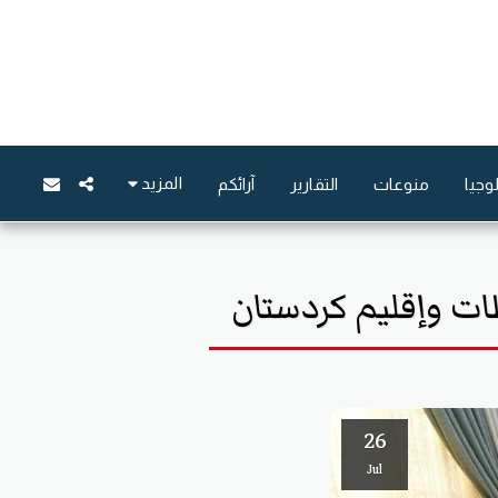
المزيد
وجيا
منوعات
التقارير
آرائكم
ت وإقليم كردستان
26
Jul