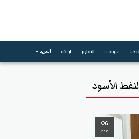
المزيد
وجيا
منوعات
التقارير
آرائكم
لنفط الأسود
06
Nov