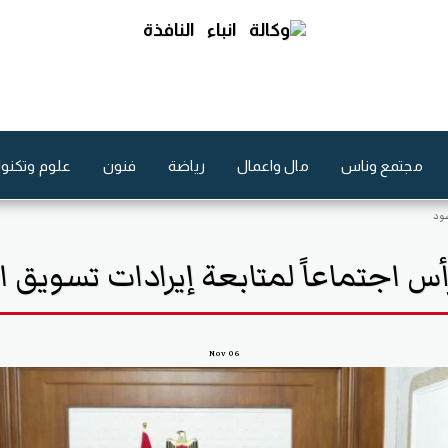
مجتمع وناس
مال واعمال
رياضة
فنون
علوم وتكنول
سود
أس اجتماعاً لمتابعة إيرادات تسويق ا
Nov
06