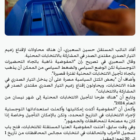
أفاد النائب المستقل حسين السعبري، أن هناك محاولات لإقناع زعيم
التيار الصدري مقتدى الصدر في المشاركة بالانتخابات المحلية.
وقال السعبري في تصريح ،إن "المفوضية ذاهبة باتجاه التحضيرات
اللوجستية لكن الوضع السياسي والضغط السياسي من الممكن أن يذهب
باتجاه تأجيل الانتخابات المحلية لفترة قصيرة".
وأضاف أن "بعض الكتل السياسية مصرة على أن يدخل التيار الصدري في
هذه الانتخابات، ويحاولون إقناع زعيم التيار الصدري مقتدى الصدر في
المشاركة بالانتخابات".
وتابع أن "هناك طرحا لتأجيل الانتخابات المحلية إلى شهر نيسان من
العام 2024".
وأكمل أن "المفوضية أكدت إمكانيتها وأكملت استعداداتها اللوجستية
لإجراء الانتخابات في التاريخ المحدد، ولكن بالإمكان التأجيل وخاصة إذا
كان به مصلحة للمحافظات والجمهور".
وفي وقت سابق، أعلنت المفوضية العليا المستقلة للانتخابات، فتح باب
تسجيل الأحزاب والتحالفات في انتخابات مجالس المحافظات من تاريخ 1
الى 30 تموز المقبل.