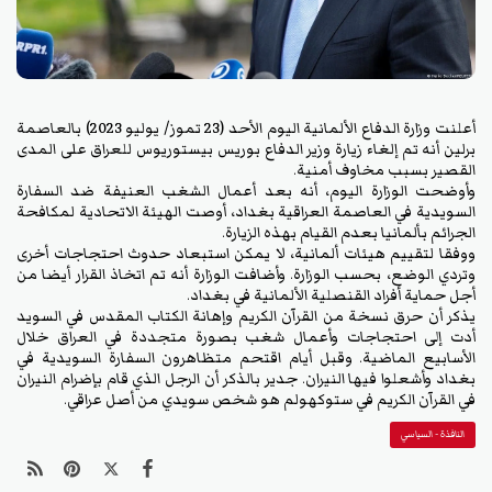
أعلنت وزارة الدفاع الألمانية اليوم الأحد (23 تموز/ يوليو 2023) بالعاصمة
برلين أنه تم إلغاء زيارة وزير الدفاع بوريس بيستوريوس للعراق على المدى
القصير بسبب مخاوف أمنية.
وأوضحت الوزارة اليوم، أنه بعد أعمال الشغب العنيفة ضد السفارة
السويدية في العاصمة العراقية بغداد، أوصت الهيئة الاتحادية لمكافحة
الجرائم بألمانيا بعدم القيام بهذه الزيارة.
ووفقا لتقييم هيئات ألمانية، لا يمكن استبعاد حدوث احتجاجات أخرى
وتردي الوضع، بحسب الوزارة. وأضافت الوزارة أنه تم اتخاذ القرار أيضا من
أجل حماية أفراد القنصلية الألمانية في بغداد.
يذكر أن حرق نسخة من القرآن الكريم وإهانة الكتاب المقدس في السويد
أدت إلى احتجاجات وأعمال شغب بصورة متجددة في العراق خلال
الأسابيع الماضية. وقبل أيام اقتحم متظاهرون السفارة السويدية في
بغداد وأشعلوا فيها النيران. جدير بالذكر أن الرجل الذي قام بإضرام النيران
في القرآن الكريم في ستوكهولم هو شخص سويدي من أصل عراقي.
النافذة - السياسي