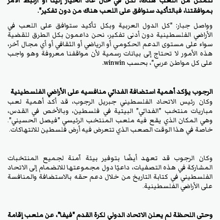
نتمكن من اللعب هناك، لكن في حال عاد الخيار إلينا أو ارتبط الأمر
بموافقتنا، فبالتأكيد سنوافق على اللعب هناك من دون تفكير".
وواصل جبار: "كل الدول العربية وبكل تأكيد ستوافق على اللعب في
الأراضي الفلسطينية دون أدنى تفكير، نحن داعمون بكل الطرق للقضية
سواء على مستوى الدعم الحكومي أو الرياضي أو الثقافي أو أي مجال آخر،
هذه الأمور لا تحتاج إلى بيانات رسمية لأن مواقفنا معروفة وهو واجب
على كل مواطن عربي"، بحسب winwin.
الرجوب يؤكد أهمية استضافة الفدائي منافسيه على الأراضي الفلسطينية
وكان رئيس الاتحاد الفلسطيني جبريل الرجوب، قد أكد أهمية لعب
مباريات منتخب "الفدائي" البيتية في فلسطين، وبالأخص في القدس،
وهي المكان الذي يقع فيه ملعب المنتخب الرئيسي "فيصل الحسيني".
خاصة في هذا الوقت الصعب الذي تتعرض فيه أرض فلسطين للانتهاكات.
وكان الرجوب قد تعهد أيضًا بتوفير بيئة آمنة لجميع المنتخبات
المشاركة في هذه التصفيات، داعيًا دول مجموعتها للانضمام إلى الاتحاد
الفلسطيني في كتابة التاريخ من خلال دعم حقه بالاستضافة والمنافسة
على الأراضي الفلسطينية.
وحتى اللحظة لم يعلن الاتحاد الدولي لكرة القدم "فيفا"، عن ملعب إقامة