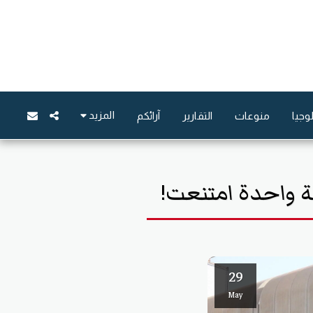
المزيد
وجيا
منوعات
التقارير
آرائكم
جهة واحدة امتنعت!
29
May