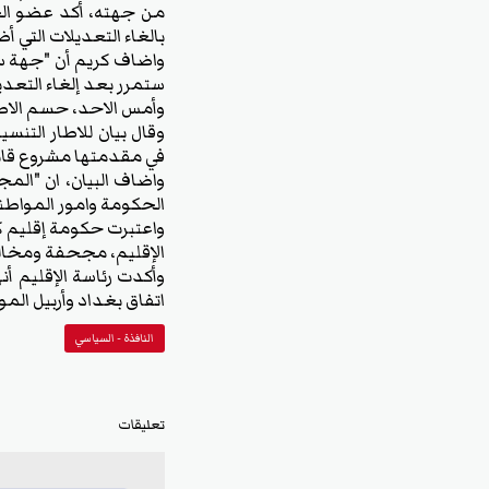
من جهته، أكد عضو الح
بالغاء التعديلات التي أ
واضاف كريم أن "جهة سي
ستمرر بعد إلغاء التعد
وأمس الاحد، حسم الاطار
وقال بيان للاطار التن
في مقدمتها مشروع قانون المواز
واضاف البيان، ان "ال
الحكومة وامور المواطن
واعتبرت حكومة إقليم كر
الإقليم، مجحفة ومخالفة
وأكدت رئاسة الإقليم أ
اتفاق بغداد وأربيل الم
النافذة - السياسي
تعليقات