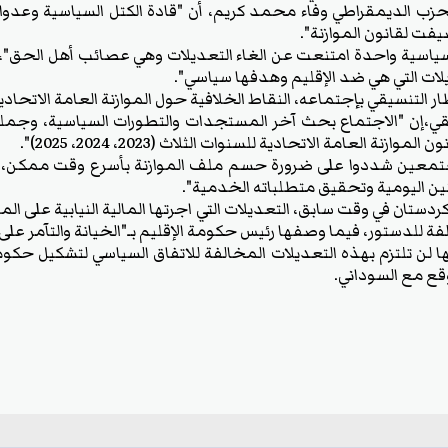
زب الديمقراطي وفاء محمد كريم، أن "قادة الكتل السياسية وعدوا
ضيفت لقانون الموازنة".
اسية واحدة امتنعت عن الغاء التعديلات وهي عصائب أهل الحق"، مشير
يلات التي هي ضد الإقليم وهدفها سياسي".
 التنسيقي بإجتماعه، النقاط الخلافية حول الموازنة العامة الاتحادي
سيقي،إن "الاجتماع بحث آخر المستجدات والتطورات السياسية، وجم
نة العامة الاتحادية للسنوات الثلاث (2023، 2024، 2025)".
مجتمعين شددوا على ضرورة حسم ملف الموازنة بأسرع وقت ممكن، 
ين اليومية وتحقيق متطلباته الخدمية".
دستان في وقت سابق، التعديلات التي اجرتها المالية النيابية على ال
 للدستور، فيما وصفها رئيس حكومة الإقليم بـ"الخيانة والتآمر على 
نها لن تلتزم بهذه التعديلات المخالفة للاتفاق السياسي لتشكيل حكو
وقع مع السوداني.