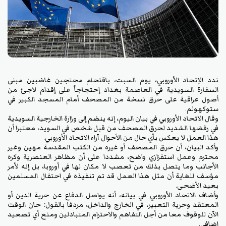
ندد الإتحاد الأوروبي، يوم السبت، باقتحام محتجين غاضبين مبنى
السفارة السويدية في العاصمة بغداد إحتجاجاً على إقدام لاجئ من
أصول عراقية على حرق نسخة من المصحف أمام المسجد الكبير في
ستوكهولم.
وقال الاتحاد الأوروبي في بيان اليوم، إنه ينضم إلى وزارة الخارجية السويدية
في رفضها الشديد لحرق المصحف من قبل شخص في السويد، معتبرا أن
هذا العمل لا يعكس بأي حال من الأحوال آراء الاتحاد الأوروبي.
وأكد البيان، أن حرق المصحف أو غيره من الكتب المقدسة مهين وغير
محترم وعمل استفزازي واضح، مشددا على أن مظاهر العنصرية وكره
الأجانب وما يتصل بذلك من تعصب لا مكان لها في أوروبا، بل إنه لأمر
مؤسف للغاية أن مثل هذا العمل قد تم تنفيذه في احتفال المسلمين
بعيد الأضحى.
وأضاف الاتحاد الأوروبي في بيانه، أنه يواصل الدفاع عن حرية الدين أو
المعتقد وحرية التعبير، في الخارج والداخل، مردفا بالقول: حان الوقت
الآن للوقوف معا من أجل التفاهم والاحترام المتبادلين ومنع أي تصعيد
إضافي.