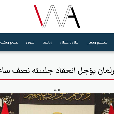
مجتمع وناس
مال واعمال
رياضة
فنون
علوم وتكنول
برلمان يؤجل انعقاد جلسته نصف ساع
Jul
15