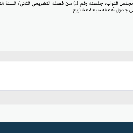
ومن المقرر أن يعقد مجلس النواب، جلسته رقم (1) من فصله التشريعي ا
لى جدول أعماله سبعة مشاريع.