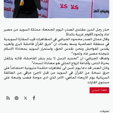
حذر رجل الدين مقتدى الصدر، اليوم الجمعة، مملكة السويد من مصير
عاد وثمود (اقوام عربية بائدة).
وقال ممثل الصدر محمود الجياشي في المظاهرات قرب السفارة السويدية
في منطقة الصالحية وسط بغداد، ان "حرق القرآن فاحشة كبرى والغرب
يقدس الفواحش ونحن نقدس الحق، واستمرار السويد بمعاداة الاسلام
نتيجته مصير عاد وثمود".
واضاف الجياشي، ان "تحديد النسل لا يتم بنشر الفاحشة، فالله يتكفل
بحياة الناس، وأشاعة الزواج المثلي هو معاداة للسماء".
وكان الصدر قد دعا يوم امس الى تظاهرات حاشدة مليونية احتجاجاً على
حرق نسخة من القرآن في السويد من قبل لاجئ عراقي من الطائفة
السريانية يوم الاربعاء الماضي، الامر الذي ادى موجة غضب واسعة على
مستوى القارات.
النافذة - السياسي
تعليقات