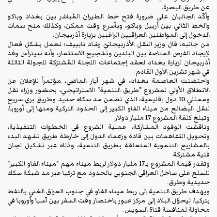
عن طريق البصرة.
وأكَّد الجانبان على ضرورة فتح خط الطيران المُباشر بين بغداد وباكو
والخط الثاني بين أربيل وباكو، وبأسرع وقت ممكن، وكذلك منح سمات
الدخول إلى المواطنين العراقيين الراغبين بزيارة أذربيجان.
من جانبه، قال وزير النقل الأذربيجانيّ رشاد نابييف؛ نعمل بشكل فعال
لإيجاد الفرص المتاحة بين البلدين وتشجيع الاستثمار، وأنه سيترأس وفد
أذربيجان لزيارة بغداد لعقد إجتماعات اللجنة المُشترَكة للجولة الثالثة
في شهر تشرين الأول القادم.
واحتضنت العاصمة بغداد، في شهر آيار الماضي، مؤتمراً للإعلان عن
الانطلاق الأولي لمشروع "طريق التنمية" الاستراتيجي، بحضور وزراء نقل
وممثلي 10 دول إقليمية، الذي تضمن مد سكك حديد وطريق بري سريع
لنقل البضائع من ميناء الفاو الكبير إلى الحدود التركية ومنها إلى أوروبا،
وتبلغ كلفة المشروع 17 مليار دولار.
وناقشت الوفود المشاركة، عملية الشروع في الخطوات التنفيذية،
وتحويل التفاهمات بين قادة وزعماء الدول إلى خارطة طريق تشهد البدء
بالمشاريع التنموية المتعلقة بطريق التنمية، وذلك عبر تشكيل لجان
فنية مشتركة.
وتقدر قيمة المشروع بـ17 مليار دولار لربط ميناء مهم "ميناء الفاو الكبير"
للسلع على ساحل العراقي الجنوبي بالحدود مع تركيا عبر مد شبكة سكك
حديدية وطرق.
ويهدف طريق التنمية إلى ربط ميناء الفاو في جنوب العراق الغني بالنفط
بتركيا، ليحوّل البلاد إلى مركز عبور باختصار وقت السفر بين آسيا وأوروبا في
محاولة لمنافسة قناة السويس.