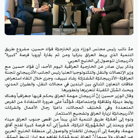
عدّ نائب رئيس مجلس الوزراء وزير الخارجيَّة فؤاد حسين، مشروع طريق
التنمية الذي يربط العراق بتركيا ومن ثم بقارة أوروبا فرصة "كبيرة"
لأذربيجان للوصول إلى الخليج العربي.
وذكر بيان صادر عن الخارجية العراقية اليوم الأحد، أن فؤاد حسين مع
وزير الإتصالات والنقل والتكنولوجيا العليا رئيس الجانب الأذربيجانيّ للجنة
العراقيَّة–الأذربيجانيَّة المُشترَكة رشاد نبييف، وجرى خلال اللقاء استعراض
علاقات التعاون الثنائيّ بين البلدين في مجالات النقل، والطيران المدنيّ،
وبحث السُبُل الكفيلة لتعزيزها وتطويرها.
وقال الوزير حسين: إنَّ أذربيجان مهمة العراق بحكم قربها جغرافياً وهناك
روابط دينيَّة وثقافيَّة وإجتماعيَّة، مُؤكَّداً على ضرورة الاستفادة من الفرص
المتعددة وفي مُختلِف المجالات، داعيًا رجال الأعمال والشركات
الأذربيجانيَّة لزيارة العراق وتشجيع الاستثمار.
ونوه إلى أهمّيَّة طريق التنمية الذي يبدأ من اقصى جنوب العراق ميناء
الفاو ويمتد إلى الجُمْهُوريَّة التركيَّة، مُشيراً إلى أنه فرصة كبيرة لفتح آفاق
مهمة، وفرصة إلى أذربيجان للانفتاح والوصول إلى منطقة الخليج العربيّ
عبر العراق، ولا سيما أنَّ العراق لديه مُذكرة تفاهم مع إيران للربط السككي