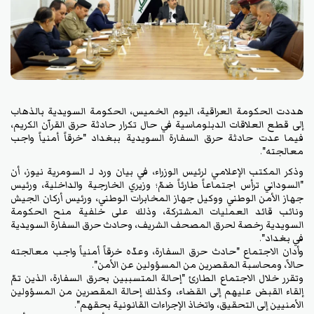
هددت الحكومة العراقية، اليوم الخميس، الحكومة السويدية بالذهاب
إلى قطع العلاقات الدبلوماسية في حال تكرار حادثة حرق القرآن الكريم،
فيما عدت حادثة حرق السفارة السويدية ببغداد "خرقاً أمنياً واجب
معالجته".
وذكر المكتب الإعلامي لرئيس الوزراء، في بيان ورد لـ السومرية نيوز، أن
"السوداني ترأس اجتماعاً طارئاً ضمّ؛ وزيري الخارجية والداخلية، ورئيس
جهاز الأمن الوطني ووكيل جهاز المخابرات الوطني، ورئيس أركان الجيش
ونائب قائد العمليات المشتركة، وذلك على خلفية منح الحكومة
السويدية رخصة لحرق المصحف الشريف، وحادث حرق السفارة السويدية
في بغداد".
وأدان الاجتماع "حادث حرق السفارة، وعدّه خرقاً أمنياً واجب معالجته
حالاً، ومحاسبة المقصرين من المسؤولين عن الأمن".
وتقرر خلال الاجتماع الطارئ "إحالة المتسببين بحرق السفارة، الذين تمّ
إلقاء القبض عليهم إلى القضاء، وكذلك إحالة المقصرين من المسؤولين
الأمنيين إلى التحقيق، واتخاذ الإجراءات القانونية بحقهم".