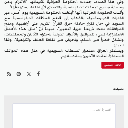
وفي هذا الصدد، جددت الحكومة العراقية تأكيداتها "الالتزام بأمن
وحماية جميع البعثات الدبلوماسية، والتصدي لأي اعتداء يستهدفها".
وأكدت الحكومة العراقية أنها "أبلغت الحكومة السويدية يوم أمس، عبر
القنوات الدبلوماسية، بالذهاب إلى قطع العلاقات الدبلوماسية مع
السويد في حال تكرار حادثة حرق القرآن الكريم على أراضيها، ومنح
الموافقات تحت ذريعة حرية التعبير"، مبينة أنّ "مثل هذه الأعمال
الاستفزازية تسيء للمواثيق والأعراف الدولية باحترام الأديان والمعتقدات،
وتشكل خطراً على السلم، وتحرض على ثقافة العنف والكراهية"، وفقا
للبيان.
ويستنكر العراق استمرار السلطات السويدية في مثل هذه المواقف
المستفزة لعقائد الآخرين ومقدساتهم.
النافذة - السياسي
تعليقات