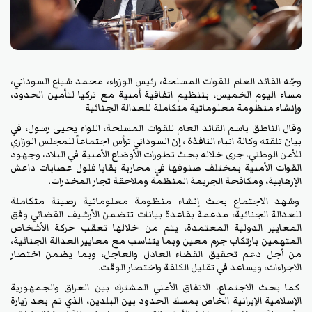
وجّه القائد العام للقوات المسلحة، رئيس الوزراء، محمد شياع السوداني،
مساء اليوم الخميس، بتنظيم اتفاقية أمنية مع تركيا لتأمين الحدود،
وإنشاء منظومة معلوماتية متكاملة للعدالة الجنائية.
وقال الناطق باسم القائد العام للقوات المسلحة، اللواء يحيى رسول، في
بيان تلقته وكالة انباء النافذة ، إن السوداني ترأس اجتماعاً للمجلس الوزاري
للأمن الوطني، جرى خلاله بحث تطورات الأوضاع الأمنية في البلاد، وجهود
القوات الأمنية بمختلف صنوفها في محاربة بقايا فلول عصابات داعش
الإرهابية، ومكافحة الجريمة المنظمة وملاحقة تجار المخدرات.
وشهد الاجتماع بحث إنشاء منظومة معلوماتية رصينة متكاملة
للعدالة الجنائية، مدعمة بقاعدة بيانات تتضمن الأرشيف القضائي وفق
المعايير الدولية المعتمدة، يتم من خلالها تعقب حركة الأشخاص
المتهمين بارتكاب جرم معين وبما يتناسب مع معايير العدالة الجنائية،
من أجل دعم تحقيق القضاء العادل والعاجل، وبما يضمن اختصار
الاجراءات، ويساعد في تقليل الكلفة واختصار الوقت.
كما بحث الاجتماع، الاتفاق الأمني المشترك بين العراق والجمهورية
الإسلامية الإيرانية الخاص بمسك الحدود بين البلدين، الذي تم بعد زيارة