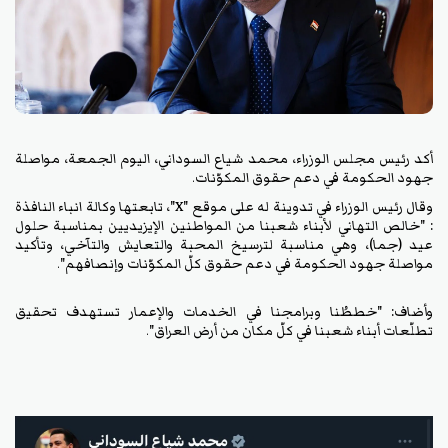
أكد رئيس مجلس الوزراء، محمد شياع السوداني، اليوم الجمعة، مواصلة
جهود الحكومة في دعم حقوق المكوّنات.
وقال رئيس الوزراء في تدوينة له على موقع "X"، تابعتها وكالة انباء النافذة
: "خالص التهاني لأبناء شعبنا من المواطنين الإيزيديين بمناسبة حلول
عيد (جما)، وهي مناسبة لترسيخ المحبة والتعايش والتآخي، وتأكيد
مواصلة جهود الحكومة في دعم حقوق كلّ المكوّنات وإنصافهم".
وأضاف: "خططُنا وبرامجنا في الخدمات والإعمار تستهدف تحقيق
تطلّعات أبناء شعبنا في كلّ مكان من أرض العراق".