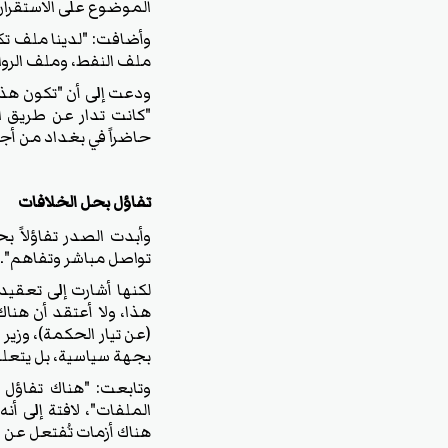
الموضوع على الاستقرار
‏وأضافت: "لدينا ملف تكم
ملف النفط، وملف الروات
‏ودعت إلى أن "تكون هذه 
"كانت تدار عن طريق ال
حاضراً في بغداد من أج
‏تفاؤل بحل الخلافات
‏وأبدت الصدر تفاؤلاً 
تواصل مباشر وتفاهم".
‏لكنها أشارت إلى تعقي
هذا، ولا أعتقد أن هنا
(عن تيار الحكمة)، وزير 
بجهة سياسية، بل يتعل
‏وتابعت: "هناك تفاؤل
الملفات"، لافتة إلى أن
هناك أزمات تُفتعل عن 