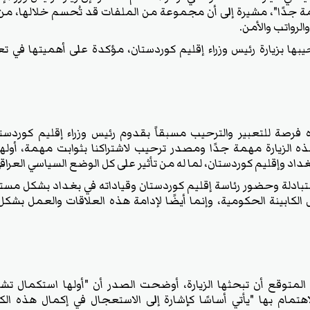
همة جدًا"، مشيرة إلى أن مجموعة من الملفات قد تُحسم خلالها، من 
الرواتب والأمن.
بها بزيارة رئيس وزراء إقليم كوردستان، مؤكدة على أهميتها في تعز
 فرصة للتعبير والترحيب مسبقاً بقدوم رئيس وزراء إقليم كوردستان
ه الزيارة مهمة جدًا ومصدر ترحيب لاشتراكنا بثوابت مهمة، أولها
بغداد وإقليم كوردستان، لما له من تأثير على كل الوضع السياسي العراقي
المتبادلة وحضور رئاسة إقليم كوردستان وقياداته في بغداد بشكل مس
لكابينة الحكومية، وإنما أيضًا لإدامة هذه العلاقات والعمل بشك
المتوقع أن تبحثها الزيارة، أوضحت الصدر أن "أولها استكمال تشك
لاهتمام بها "يأتي أساسًا كإشارة إلى الاستعجال في إكمال هذه الك