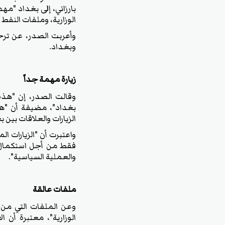
بارزاني، إلى بغداد "م
الوزارية، وملفات النفط و
‏وأعربت الصدر، عن ترحي
وبغداد.
‏زيارة مهمة جداً
‏وقالت الصدر، إن "هذه
بغداد"، مضيفة أن "هذ
الزيارات والعلاقات بين 
‏واعتبرت أن "الزيارات 
فقط من أجل استكمال ا
والعملية السياسية".
‏ملفات عالقة
‏وعن الملفات التي من 
الوزارية"، معتبرة أن ا