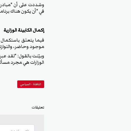
‏وشددت على أن "مبادرة 
في "أن يكون هناك برنا
‏إكمال الكابينة الوزارية
‏فيما يتعلق باستكمال 
موجود وحاضر، والتوازنا
‏وبيّنت بالقول: "لقد عب
الوزارات هي مجرد مسأل
النافذة - السياسي
تعليقات