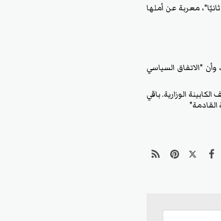
نيًا"، معربة عن أملها
وأن "الاتفاق السياسي
لكابينة الوزارية. باقي
القادمة"