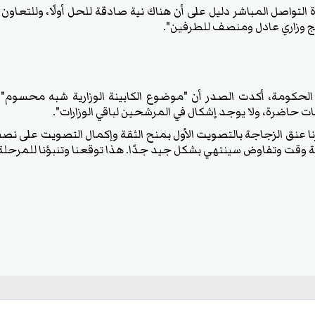
التواصل المباشر دليل على أن هناك نية صادقة للحل أولًا، وللتعاون ثا
مج وزاري عادل ومنصف للطرفين".
الحكومة، أكدت الصدر أن "موضوع الكابينة الوزارية شبه محسوم"، 
ت حاضرة، ولا يوجد إشكال في المرشحين لباقي الوزارات".
رنا عنق الزجاجة بالتصويت الأول بمنح الثقة وإكمال التصويت على نصف ا
ة وقت وتفاوض سينتهي بشكل جيد جدًا. هذا توقعنا وتنبؤنا للمرحلة 