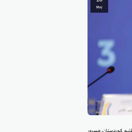
May
قليم كوردستان، مسرور