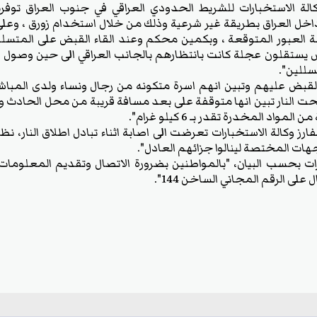
الة الاستخبارات للشريط الحدودي العراقي في جنوب العراق تو
خل العراق بطريقة غير شرعية وذلك من خلال استخدام زورق ، وعلى
ة العبور المتوقعة ، وبكمين محكم وعند القاء القبض على المتسللين
 يستقلون عجلة كانت بانتظارهم بالجانب العراقي الى حين وصول ز
سللين".
 القبض عليهم وتبين انهم اسرة متكونه من رجال ونساء ولدى المبا
حت النار تبين انها متوقفة على بعد مسافة قريبة من محل الحادث 
د المخدرة تقدر بـ 6 كيلو غرام".
ارز وكالة الاستخبارات تعرضت الى اصابة اثناء تبادل اطلاق النار
هات المختصة لينالوا جزائهم العادل".
رات بحسب البيان، "بالمواطنين بضرورة الاتصال وتقديم المعلوما
على الرقم المجاني الساخن 144".