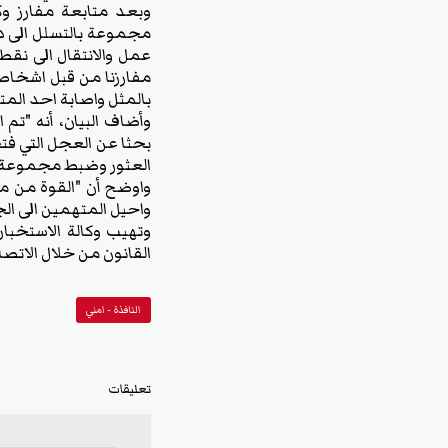
وبعد متابعة مفارز وك
مجموعة بالتسلل الى دا
عمل والانتقال الى نقط
مفارزنا من قبل اشخاص
بالمثل واصابة احد المت
وأضاف البيان، أنه "تم
بحثا عن العجل التي فت
العثور وضبط مجموعة من الموا
واوضح أن "القوة من مف
واحيل المتهمين الى الج
وتهيب وكالة الاستخبا
القانون من خلال الاتصال 
النافذة - امني
تعليقات