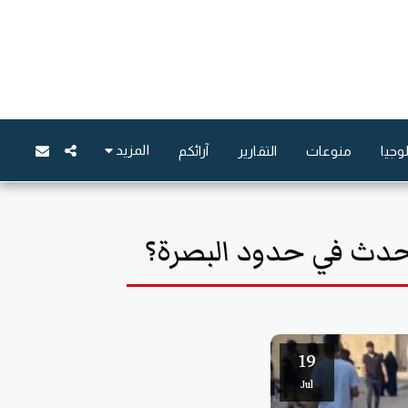
المزيد
وجيا
منوعات
التقارير
آرائكم
 يحدث في حدود البصرة؟
19
Jul