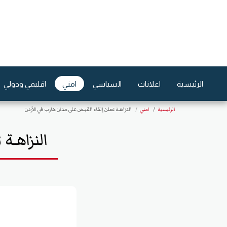
الرئيسية
اعلانات
السياسي
امني
اقليمي ودولي
الرئيسية
امني
النزاهـة تعلن إلقاء القبـض على مدان هارب في الأردن
النزاهـة