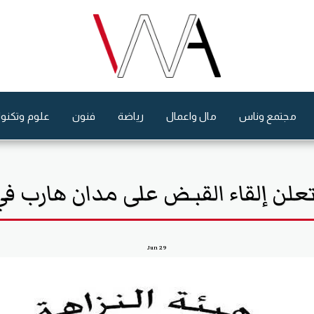
مجتمع وناس
مال واعمال
رياضة
فنون
علوم وتكنول
 تعلن إلقاء القبـض على مدان هارب في
Jun
29