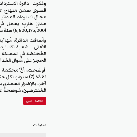
وذكرت دائرة الاسترداد ف
قصوى ضمن منهاج عملها
مجال استرداد المدانين
مدانٍ هاربٍ يعمل في 
(6,600,175,000) ستة ملياراتٍ، وستمائة مليونٍ، ومائة وخمسة وسبعين ألف دينار".
وأضافت الدائرة، أنها"
الأعلى – شعبة الاسترداد
المُختصَّة في المملكة ال
الحجز على أموال المُدا
أوضحت، أنَّ"محكمة الجن
آخر، بالإضرار العمدي ب
المُقترضين، مُوضحةً ع
النافذة - امني
تعليقات