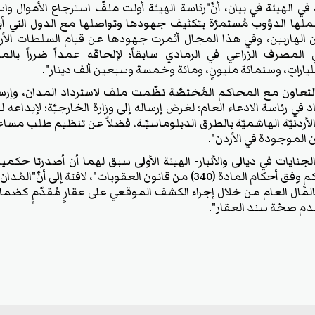
ي الهيئة في بيان، أنَّ"رئاسة الهيئة أولت ملفَّ استرجاع الأموال واس
 الدؤوب مُستمرَّة بتكثيف جهودها وتواصلها مع الدول التي أبدت 
 الهاربين، وفي هذا المجال أثمرت جهودها عن قيام السلطات الأردني
المصرف الزراعي في الرمادي سابقاً؛ لإلحاقه عمداً ضرراً بالما
بالتعاون مع المحاكم المُختصَّة نظَّمت ملف لاسترداد المدان، وإر
 في رئاسة الادعاء العام؛ لغرض إرساله إلى وزارة الخارجيَّة؛ لإيداعه 
أردنيَّة الهاشميَّة بالطرق الدبلوماسيَّـة، فضلاً عن تنظيم طلب مساعدةٍ
ن الموجودة في الأردن".
ايات في ديالى والأنبار- الهيئة الأولى سبق لهما أن أصدرتا حكمين
لمُدَّة (7) سنواتٍ لكل حكمٍ وفق أحكام المادة (340) من قانون العقوبات"، لافت
المال العام من خلال إجراء الكشف الموقعي على عقارٍ مُقدَّمٍ كضمانةٍ
دم صحَّة سند العقار".