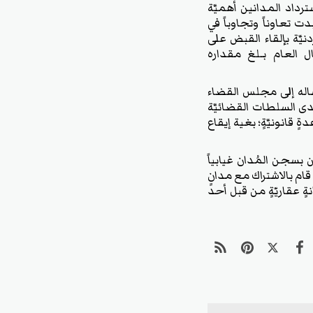
ترداد المدانين أهميَّة
تعاوناً وتجاوباً في
َّة بإلقاء القبض على
ل العام بـلغ مقداره
ساله إلى مجلس القضاء
لدى السلطات القضائيَّة
 قانونيَّةٍ؛ بغية إيقاع
 بسجن المُدان غيابياً
ة إلى أنَّ"المُدان قام بالاشتراك مع مدانٍ
 عقاريَّةٍ من قبل أحد