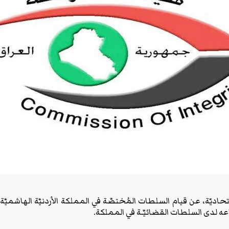
اديَّة، عن قيام السلطات المُختصَّة في المملكة الأردنيَّة الهاشميَّ
داعه لدى السلطات القضائيَّـة في المملكة.