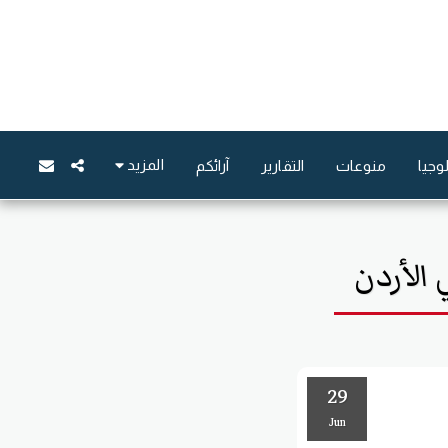
المزيد
وجيا
منوعات
التقارير
آرائكم
 الأردن
29
Jun