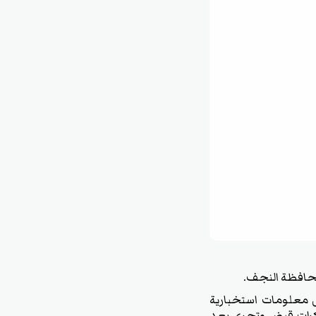
 محافظة النجف.
ى معلومات استخبارية
خطر تجار المخدرات المدعو (حسن هادي) والصادرة بحقه (٨) مذكرات قبض وتحري بعد