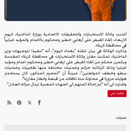
أعلنت وكالة الاستخبارات والتحقيقات الاتحادية بوزارة الداخلية، اليوم
الاربعاء، إلقاء القبض على أرهابي خطير ومحكوم بالاعدام والمؤبد غيابياً
في محافظة كربلاء.
وذكرت الوكالة في بيان تلقته "بغداد اليوم"، أنه "تنفيذا لتوجيهات وزير
الداخلية، تمكنت مفارز وكالة الاستخبارات في محافظة كربلاء المقدسة
وبكمين محكم من القاء القبض على ارهابي خطير ومحكوم اعدام ومؤبد
غيابيا وذلك لارتكابه جرائم وعمليات مختلفه منها تفجيرات وعمليات
سطو وخطف المواطنين"، مبينةً أن "المجرم المذكور، كان يستخدم
هوايات مزورة في محاولة منه للافلات من قبضة وانظار مفارزنا".
واشارت الى أنه "تم إحالة المتهم الى الجهات المعنية لينال جزائه العادل".
النافذة - امني
تعليقات