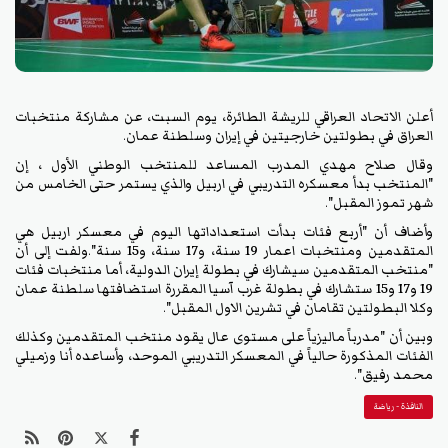
أعلن الاتحاد العراقي للريشة الطائرة، يوم السبت، عن مشاركة منتخبات
العراق في بطولتين خارجيتين في إيران وسلطنة عمان.
وقال صلاح مهدي المدرب المساعد للمنتخب الوطني الأول ، إن
"المنتخب بدأ معسكره التدريبي في اربيل والذي يستمر حتى الخامس من
شهر تموز المقبل".
وأضاف أن "أربع فئات بدأت استعداداتها اليوم في معسكر اربيل هي
المتقدمين ومنتخبات اعمار 19 سنة، و17 سنة، و15 سنة".ولفت إلى أن
"منتخب المتقدمين سيشارك في بطولة إيران الدولية، أما منتخبات فئات
19 و17 و15 ستشارك في بطولة غرب آسيا المقررة استضافتها سلطنة عمان
وكلا البطولتين تقامان في تشرين الاول المقبل".
وبين أن "مدرباً ماليزياً على مستوى عال يقود منتخب المتقدمين وكذلك
الفئات المذكورة حالياً في المعسكر التدريبي الموحد، وأساعده أنا وزميلي
محمد رفيق".
النافذة - رياضة