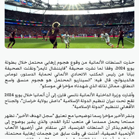
حذرت السلطات الألمانية من وقوع هجوم إرهابي محتمل خلال بطولة
يورو 2024، وفقا لما نشرت صحيفة "فايننشال تايمز".ونقلت الصحيفة
بيانا عن رئيس المكتب الاتحادي الألماني لحماية الدستور، توماس
هالدينوانج، قال فيه: "السيناريو المحتمل هو هجوم منسق واسع
النطاق، مماثل لذلك الذي شهدناه مؤخرا في موسكو".
وأشارت وزيرة الداخلية الألمانية نانسي فايزر، إلى أن ألمانيا خلال يورو 2024
تقع تحت نيران تنظيم الدولة الإسلامية "داعش بولاية خراسان"، والجناح
الأفغاني لتنظيم "الدولة الإسلامية".
ونشر الأخير مؤخرا رسما توضيحيا مع تعليق "سجل الهدف الأخير"، تظهر
مسلحا يحمل مسدسا في ملعب لكرة القدم، والذي يشير بوضوح إلى
نواياهم.يذكر أن السلطات الفرنسية، التي ستقام على أراضيها الألعاب
الأولمبية الصيفية، أعلنت في وقت سابق عن هجمات إرهابية محتملة،