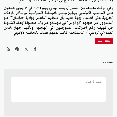
ومن المقرر أن يقام حفل الافتتاح في باريس يوم 26 يوليو القادم.
وفي الوقت نفسه، من المقرر أن يقام نهائي يورو 2024 في 14 يوليو المقبل
على الملعب الأولمبي ببرلين.وتصر الأوساط السياسية ووسائل الإعلام
الغربية على اعتماد رواية تفيد بأن تنظيم "داعش بولاية خراسان"" هو
المسؤول عن هجوم "كوكوس" في موسكو من باب محاولة إبعاد الشبهة
عن كييف رغم اعترافات المتورطين في الهجوم وتأكيد جهاز الأمن
الفيدرالي الروسي أن المسلحين كانت لديهم صلات بالجانب الأوكراني.
النافذة - رياضة
تعليقات