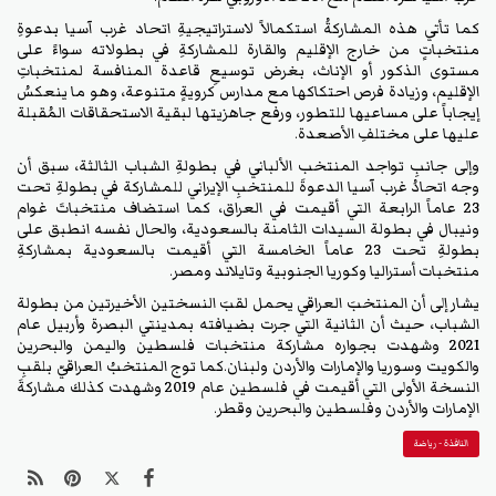
كما تأتي هذه المشاركةُ استكمالاً لاستراتيجيةِ اتحاد غرب آسيا بدعوةِ
منتخباتٍ من خارج الإقليم والقارة للمشاركةِ في بطولاته سواءً على
مستوى الذكور أو الإناث، بغرض توسيعِ قاعدة المنافسة لمنتخباتِ
الإقليم، وزيادة فرص احتكاكها مع مدارس كرويةٍ متنوعة، وهو ما ينعكسُ
إيجاباً على مساعيها للتطور، ورفع جاهزيتها لبقية الاستحقاقات المُقبلة
عليها على مختلفِ الأصعدة.
وإلى جانبِ تواجد المنتخب الألباني في بطولةِ الشباب الثالثة، سبق أن
وجه اتحادُ غرب آسيا الدعوةَ للمنتخبِ الإيراني للمشاركة في بطولةِ تحت
23 عاماً الرابعة التي أقيمت في العراق، كما استضاف منتخباتَ غوام
ونيبال في بطولة السيدات الثامنة بالسعودية، والحال نفسه انطبق على
بطولةِ تحت 23 عاماً الخامسة التي أقيمت بالسعودية بمشاركةِ
منتخبات أستراليا وكوريا الجنوبية وتايلاند ومصر.
يشار إلى أن المنتخبَ العراقي يحمل لقبَ النسختين الأخيرتين من بطولة
الشباب، حيث أن الثانية التي جرت بضيافته بمدينتي البصرة وأربيل عام
2021 وشهدت بجواره مشاركة منتخبات فلسطين واليمن والبحرين
والكويت وسوريا والإمارات والأردن ولبنان.كما توج المنتخبُ العراقيّ بلقبِ
النسخة الأولى التي أقيمت في فلسطين عام 2019 وشهدت كذلك مشاركةَ
الإمارات والأردن وفلسطين والبحرين وقطر.
النافذة - رياضة