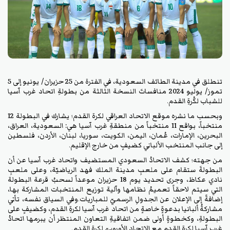
تنطلق في مدينة الطائف السعودية، في الفترة من 25 حزيران/ يونيو إلى 5
تموز/ يوليو 2024 منافساتَ النسخة الثالثة من بطولةِ اتحاد غرب آسيا
للشباب لكُرةِ القدم.
وبحسب ما نشره موقع الاتحاد العراقي لكرة القدم؛ يشارك في البطولة 12
منتخباً، بواقع 11 منتخباً من منطقةِ غرب آسيا هي: السعودية، العراق،
البحرين، الإمارات، عُمان، اليمن، الكويت، سوريا، لبنان، الأردن، فلسطين
إلى جانب المنتخب الألباني كضيفٍ من خارج الإقليم.
من جهته؛ كشف الاتحادُ السعودي المستضيف واتحاد غرب آسيا عن أن
البطولةَ ستقام على ملعبِ مدينة الملك فهد الرياضيّة، وعلى ملعبِ
نادي عكاظ، وجرى تحديد يوم 18 حزيران موعداً لسحبُ قرعة البطولة
التي سيتم لاحقاً تعميمُ نظامها وآلية توزيع المنتخبات المشاركة بها،
إضافةً إلى الإعلان عن الجدولِ الرسميّ للمباريات.وفي السياق نفسه، تأتي
مشاركةُ ألبانيا بدعوةٍ خاصةٍ من اتحاد غرب آسيا لكرةِ القدم، وكضيفٍ على
البطولةِ، وكخطوةٍ أولى ضمن اتفاقيةِ التعاون المنتظر أن يبرمها اتحادُ
غرب آسيا لكرة القدم مع الاتحاد الأوروبيّ لكرة القدم.