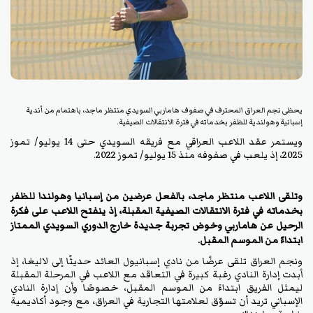
يحظى نجم العراق المحترف في صفوف هاماربي السويدي منتظر ماجد، باهتمام من أندية
إسبانية وهولندية للظفر بخدماته في فترة الانتقالات الصيفية.
ويستمر عقد اللاعب العراقي مع فريقه السويدي حتى 14 يوليو/ تموز
2025، إذ يلعب في صفوفه منذ 15 يوليو/ تموز 2022.
وتلقى اللاعب منتظر ماجد، بالفعل عرضين من إسبانيا وهولندا للظفر
بخدماته في فترة الانتقالات الصيفية المقبلة، إذ ينفتح اللاعب على فكرة
الرحيل عن هاماربي وخوض تجربة جديدة خارج الدوري السويدي الممتاز
ابتداءً من الموسم المقبل.
ونجم العراق تلقى عرضًا من نادي إسبانيول العائد حديثًا إلى لاليغا، إذ
أبدت إدارة النادي رغبة كبيرة في التعاقد مع اللاعب في المرحلة المقبلة
ليمثل الفريق ابتداءً من الموسم المقبل، خصوصًا وأن إدارة النادي
الإسباني تريد أن تسوّق لعلامتها التجارية في العراق، مع وجود أكاديمية