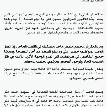
خاصة بها هناك.
أما العرض الثاني الذي تلقاه منتظر هو من نادي هيرنيفين الهولندي، الذي
يضم أيضًا اللاعبين العراقيين حسين علي ودانيلو السعد، إذ تبدو هذه
الفكرة هي الأقرب بالنسبة للاعب، نظرًا لوجود مواطنيه هناك، وأيضًا
بسبب الانطباعات الإيجابية التي يتحدثون عنها عن تجربة الفريق،
وخصوصًا بوجود المدرب والنجم السابق روبن فان بيرسي.
ومن المقرر أن يحسم منتظر ماجد مستقبله في القريب العاجل، إذ اتصل
اللاعب بمواطنيه حسين علي ودانيلو السعد من أجل النصيحة ومعرفة
جميع التفاصيل في هيرنيفين، التي تبدو الوجهة الأقرب للاعب في ظل
الاهتمام الجاد ولوجود أشخاص يعرفهم، بحسب winwin.
وتقدر القيمة السوقية لمنتظر ماجد (19 عامًا) نجم العراق نحو مليون
ونصف المليون يورو، رغم بقاء سنة واحدة فقط على عقده مع فريقه
الحالي هاماربي السويدي.
وسبق للاعب أن مثل منتخبات الفئات العمرية في السويد، حيث مثل
السويد تحت 17 عامًا في 12 مواجهة، ومباراة واحدة مع منتخب تحت 18
عامًا، كما لعب مع منتخب تحت 19 عامًا في 8 مباريات، فيما مثل
المنتخب العراقي الأول في 3 مباريات، بعدما سجل حضوره الأول 6 يناير/