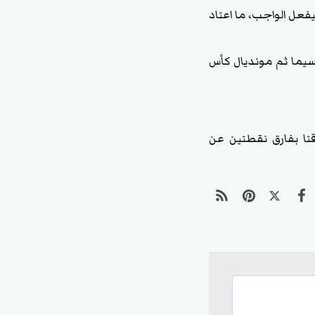
يفعل الواجب، ما اعتاد
يسيما ثم مونديال كأس
8) ليحافظ على الصدارة مؤقتا بفارق نقطتين عن