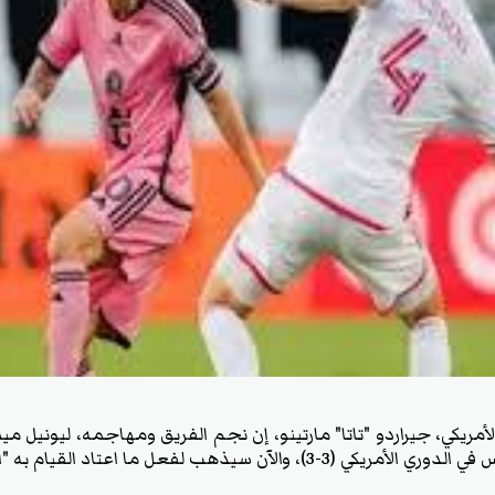
أمريكي، جيراردو "تاتا" مارتينو، إن نجم الفريق ومهاجمه، ليونيل م
للغاية" أمام سانت لويس في الدوري الأمريكي (3-3)، والآن سيذهب لفعل ما