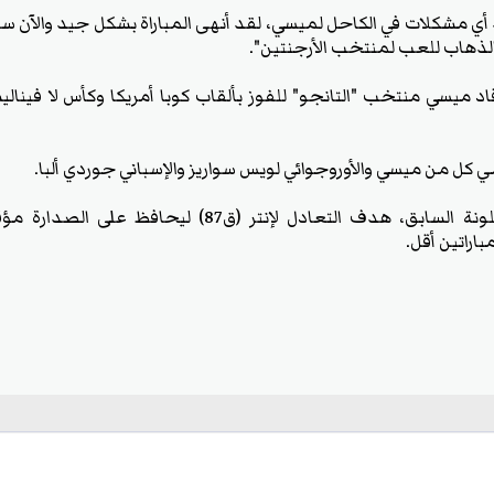
 أي مشكلات في الكاحل لميسي، لقد أنهى المباراة بشكل جيد والآن س
الذهاب للعب لمنتخب الأرجنتين".
ميسي منتخب "التانجو" للفوز بألقاب كوبا أمريكا وكأس لا فينال
كل من ميسي والأوروجوائي لويس سواريز والإسباني جوردي ألبا.
وسجل ألبا، لاعب برشلونة السابق، هدف التعادل لإنتر (ق7
اراتين أقل.