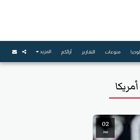
المزيد
وجيا
منوعات
التقارير
آرائكم
مريكا
02
Jun