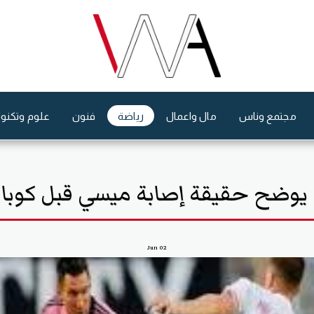
مجتمع وناس
مال واعمال
رياضة
فنون
علوم وتكنول
و يوضح حقيقة إصابة ميسي قبل كوبا أ
Jun
02