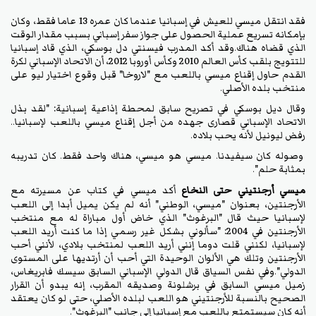
فقد انتقل ميسي للعيش في إسبانيا عندما كان عمره 13 عاما فقط، وكان
بإمكانه تسريع عملية الحصول على جواز سفر إسباني بسبب مقدار الوقت
الذي قضاه هناك.وقد أكد المدرب فيسنتي دل بوسكي، الذي قاد إسبانيا
للتتويج بلقب كأس العالم 2010 وكأس أوروبا 2012، أن الاتحاد الإسباني لكرة
القدم حاول إقناع ميسي باللعب مع "لاروخا" قبل وقوع اختيار ليو على
منتخب بلده الأصلي.
وقال ديل بوسكي في تصريح سابق لمحطة إذاعية إسبانية: "لقد بذل
الاتحاد الإسباني قصارى جهده من أجل إقناع ميسي باللعب لإسبانيا..
رفض ليونيل لأنه يحب بلاده.
وصوله كان سيفيدنا. ميسي هو ميسي، هناك واحد فقط. كان تدريبه
بمثابة حلم".
ميسي أرجنتيني حتى النخاع
أكد ميسي في كتاب عن مسيرته مع
الأرجنتين، بعنوان "ميسي، الوطني" أنه لم يكن يميل أبدا إلى اللعب
لإسبانيا حيث قال "البرغوث" الذي خاض أول مباراة له مع منتخب
الأرجنتين في 2004: "سألوني بشكل غير رسمي إذا ما كنت أريد اللعب
لإسبانيا، لكنني قلت دوما إنني أريد اللعب لمنتخب بلادي، لأنني أحب
الأرجنتين وتلك هي الألوان الوحيدة التي أحب أن أرتديها على المستوى
الدولي".وفي نفس السياق قال الدولي الإسباني السابق سيسك فابريغاس،
زميل ميسي السابق في برشلونة وصديقه المقرب، إنه يبدو أن القرار
الصحيح بالنسبة للأرجنتيني هو اللعب لبلده الأصلي، حتى لو كان يعتقد
أنه كان سيستمتع باللعب مع إسبانيا إلى جانب "البرغوث".