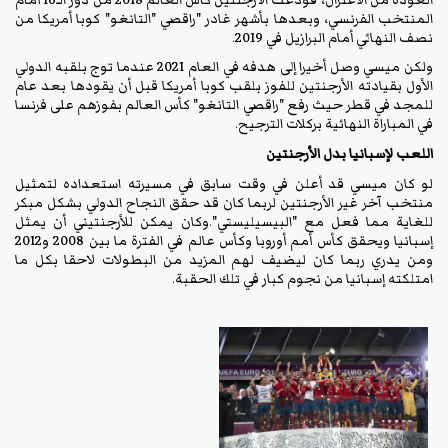
المنتخب الفرنسي، وبعدها بأشهر غادر "راقصي "التانغو" كوبا أمريكا من
نصف النهائي أمام البرازيل في 2019.
ولكن ميسي وصل أخيرا إلى هدفه في العام 2021 عندما توج بلقبه الدولي
الأول بقيادته الأرجنتين للفوز بلقب كوبا أمريكا قبل أن يقودها بعد عام
للمجد في قطر حيث رفع "راقصي التانغو" كأس العالم بفوزهم على فرنسا
في المباراة النهائية بركلات الترجيح.
اللعب لإسبانيا بدل الأرجنتين
لو كان ميسي قد أعلن في وقت سابق في مسيرته استعداده لتمثيل
منتخب آخر غير الأرجنتين لربما كان قد حقق النجاح الدولي بشكل مبكر
للغاية مما فعل مع "البيسيليستي".وكان يمكن للأرجنتيني أن يمثل
إسبانيا ويحقق كأس أمم أوروبا وكأس عالم في الفترة ما بين 2008 و2012
ومن يدري ربما كان ليضيف لهم المزيد من البطولات لاحقا بكل ما
امتلكته إسبانيا من نجوم كبار في تلك الحقبة.