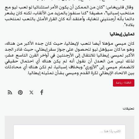
وقال فابريغاس: "كان من الممكن أن يكون الأمر استثنائيا لو لعب ليو مع
منتخب إسبانيا"، مضيفا: "كنا سنفوز بالمزيد من الألقاب، لكنه كان يشعر
دائما بأنه أرجنتيني للغاية، وأعتقد أنه كان القرار الأمثل باللعب لمنتخب
بلاده".
تمثيل إيطاليا
كان ميسي مؤهلا أيضا للعب لإيطاليا، حيث كان جده الأكبر من هناك،
وهو ما كان سيؤهل ليو للحصول على جواز سفر إيطالي، حيث غادر الجد
الأكبر لميسي إيطاليا للانتقال إلى الأرجنتين في أواخر القرن التاسع عشر،
لذلك ليس من العدل أن نقول أنه لم يكن هناك أي احتمال حقيقي
لانضمام ميسي إلى "الأزوري".وبخلاف إسبانيا، لم تكن هناك أي محادثات
بين الاتحاد الإيطالي لكرة القدم وميسي بشأن تمثيله إيطاليا.
النافذة - رياضة
تعليقات