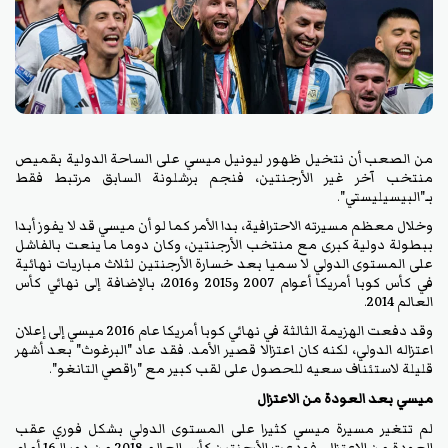
من الصعب أن نتخيل ظهور ليونيل ميسي على الساحة الدولية بقميص
منتخب آخر غير الأرجنتين، فنجم برشلونة السابق مرتبط فقط
بـ"البيسيليستي".
وخلال معظم مسيرته الاحترافية، بدا الأمر كما لو أن ميسي قد لا يفوز أبدا
ببطولة دولية كبرى مع منتخب الأرجنتين، وكان دوما ما ينعت بالفاشل
على المستوى الدولي لا سميا بعد خسارة الأرجنتين لثلاث مباريات نهائية
في كأس كوبا أمريكا أعوام 2007 و2015 و2016، بالإضافة إلى نهائي كأس
العالم 2014.
وقد دفعت الهزيمة الثالثة في نهائي كوبا أمريكا عام 2016 ميسي إلى إعلان
اعتزاله الدولي، لكنه كان اعتزالا قصير الأمد. فقد عاد "البرغوث" بعد أشهر
قليلة لاستئناف سعيه للحصول على لقب كبير مع "راقصي التانغو".
ميسي بعد العودة من الاعتزال
لم تتغير مسيرة ميسي كثيرا على المستوى الدولي بشكل فوري عقب
العودة من الاعتزال، فودعت الأرجنتين كأس العالم 2018 من دور الـ16 أمام