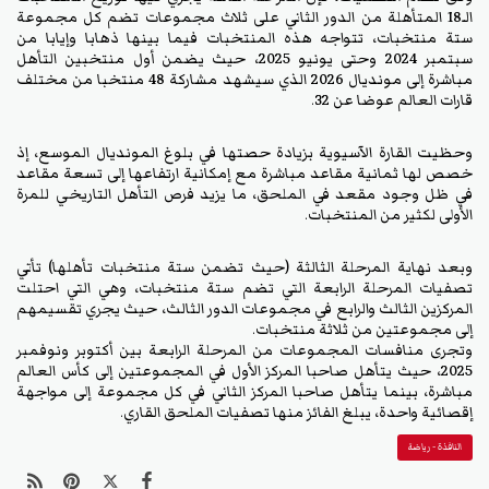
الـ18 المتأهلة من الدور الثاني على ثلاث مجموعات تضم كل مجموعة
ستة منتخبات، تتواجه هذه المنتخبات فيما بينها ذهابا وإيابا من
سبتمبر 2024 وحتى يونيو 2025، حيث يضمن أول منتخبين التأهل
مباشرة إلى مونديال 2026 الذي سيشهد مشاركة 48 منتخبا من مختلف
قارات العالم عوضا عن 32.
وحظيت القارة الآسيوية بزيادة حصتها في بلوغ المونديال الموسع، إذ
خصص لها ثمانية مقاعد مباشرة مع إمكانية ارتفاعها إلى تسعة مقاعد
في ظل وجود مقعد في الملحق، ما يزيد فرص التأهل التاريخي للمرة
الأولى لكثير من المنتخبات.
وبعد نهاية المرحلة الثالثة (حيث تضمن ستة منتخبات تأهلها) تأتي
تصفيات المرحلة الرابعة التي تضم ستة منتخبات، وهي التي احتلت
المركزين الثالث والرابع في مجموعات الدور الثالث، حيث يجري تقسيمهم
إلى مجموعتين من ثلاثة منتخبات.
وتجرى منافسات المجموعات من المرحلة الرابعة بين أكتوبر ونوفمبر
2025، حيث يتأهل صاحبا المركز الأول في المجموعتين إلى كأس العالم
مباشرة، بينما يتأهل صاحبا المركز الثاني في كل مجموعة إلى مواجهة
إقصائية واحدة، يبلغ الفائز منها تصفيات الملحق القاري.
النافذة - رياضة