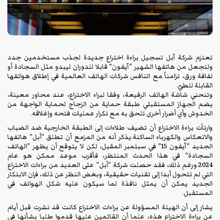
تعتزم شركة آبل تسجيل براءة اختراع جديدة لجذب مستخدمين جدد
ولتجعل من هاتفها الشهير “آيفون” قابلا للدوران ليبدو مثل السجادة أو
لفافة ورق، تزامناً مع اتنافس شركات الهاتف العالمية في إطلاق هواتفها
القابلة للطيّ.
وتنحني شاشة الهاتف الرفيعة، وفقا لبراء الاختراع، عند محاور معينة،
يضم الجهاز المستقبلي طبقة حماية من الزجاج لحماية الواجهة من
الخدوش وأي أضرار أخرى تلحق به مع تكرار عمليات فتحه وإغلاقه.
وارتأت براءة الاختراع أن تضيف طلاءات إلى الطبقة الخارجية ضد الضباب
والانعكاس والكهرباء الساكنة.يذكر أنه من المزمع أن تطلق “أبل” هاتفها
الجديد “آيفون 15” في سبتمبر المقبل، لكن لا يتوقع أن يظهر “الهاتف
السجادة” في هذا الحدث المنتظر، فأقرب موعد ممكن هو عام
2024.ورغم ذلك، فقد حصلت شركة “أبل” على العديد من براءات الاختراع
التي لم تتحول أبدا إلى تقنيات حقيقية، وبغض النظر عن ذلك، فإن الابتكار
الجديد يمكن أن يمثل نافذة لما سيكون عليه شكل الهواتف في
المستقبل.
يشار إلى أن الهيئة المسؤولة عن براءات الاختراع كانت قد نشرت قبل أيام
عن براءة الاختراع هذه، علما أن القائمين عليها قدموا طلبا بشأنها في