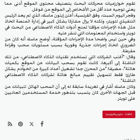
تقوم خوارزميات محركات البحث بتصنيف محتوى الموقع أدنى مما
يعني توجيه عدد أقل من الأشخاص إلى الموقع من غوغل.
وفجر اليوم السبت، وفق الفرنسية، أعلن إيلون ماسك، الذي لم يعد الرئيس
التنفيذي لتويتر، ولكنه لا يزال مشاركا بشكل كبير في إدارة المنصة اتخاذ
مثل هذه الإجراءات مؤقتا لمنع أدوات الذكاء الاصطناعي من البحث في
تويتر واستخدام المعلومات التي تنشر عليه.
وفي حين ليس واضحا مدة الإجراءات المؤقتة، أوضح ماسك أنه كان من
الضروري اتخاذ إجراءات جذرية وفورية بسبب مستويات سحب وقراءة
مفرطة.
وقال: "أغلب الشركات التي تستخدم تقنيات الذكاء الاصطناعي، من تلك
الناشئة إلى أكبرها، كانت تقوم بسحب البيانات عن الموقع بكميات
هائلة"، مضيفا: "من المحزن جدا تشغيل أعداد كبيرة من الخوادم بشكل
طارئ فقط لتسهيل تقييم مبالغ هائلة لشركات الذكاء الاصطناعي
الناشئة".
وكان ماسك أشار في تغريدة سابقة له إلى أن السحب الهائل للبيانات من
قبل الجهات الأخرى كان يتسبب بتدهور خدمة المستخدمين العاديين
على تويتر.
النافذة - علوم وتكنولوجيا