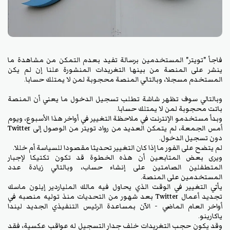
فاجأ "تويتر" المستخدمين برسالة تفيد بعدم التمكن من مشاهدة ما
ينشر على المنصة من بينها التغريدات المنشورة علنا إن لم يكن
المستخدم مسجلا، وبالتالي المنصة محجوبة لمن لا يمتلك حسابا.
وبالتالي سوف تظهر شاشة تطلب تسجيل الدخول ما يعني أن المنصة
باتت محجوبة لمن لا يمتلك حسابا.
وبدأ مستخدمو الإنترنت في ملاحظة التغيير في أواخر هذا الأسبوع، ويوم
أمس الجمعة، لم يتمكن العديد من رواد تويتر من الوصول إلى Twitter
دون تسجيل الدخول.
لم يتضح على الفور ما إذا كان التغيير تحديثا مقصودا للسياسة أم خللا.
ويرى بعض المتابعين أن هذه الخطوة قد تكون تكتيكا لإجبار
المتطفلين الصامتين على إنشاء حساب، وبالتالي زيادة عدد
المستخدمين على المنصة.
يأتي التغيير في الوقت الذي يحاول فيه مالك الملياردير إيلون ماسك
تجديد أعمال Twitter بعد شهور من التحديات منذ توليه منصبه في
أواخر العام الماضي - الآن بمساعدة الرئيس التنفيذي الجديد ليندا
ياكارينو.
وقد يكون حجب التغريدات خلف جدار التسجيل له عواقب عكسية، فقد