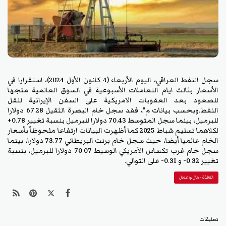
سجل النفط العراقي، اليوم الأربعاء (4 كانون الأول 2024)، استقرارا في
الأسعار بثالث ايام التعاملات الأسبوعية في السوق العالمية متجها
للصعود بعد العقوبات الامريكية على السفن الإيرانية لنقل
النفط.
وبحسب بيانات م"، فقد سجل خام البصرة الثقيل 67.28 دولارا
للبرميل، بينما سجل المتوسط 70.43 دولارا للبرميل بنسبة تغيير 0.78+
لكلاهما تسليم شباط 2025.
كما أظهرت البيانات ارتفاعا ملحوظاً بأسعار
الخام عالميا أيضا، حيث سجل خام برنت البريطاني 73.77 دولارا، بينما
سجل خام غرب تكساس الأمريكي الوسيط 70.07 دولارا للبرميل، بنسبة
تغيير 0.32- و 0.31- على التوالي.
النافذة - مال واعمال
تعليقات