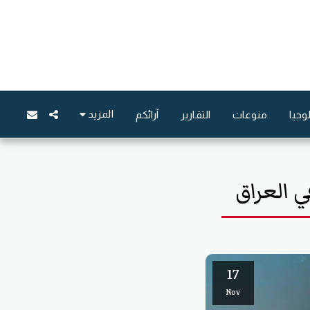
المزيد
وجيا
منوعات
التقارير
آرائكم
 العراق
17
Nov