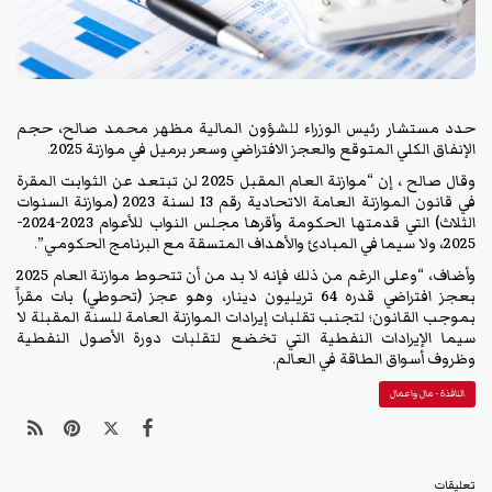
حدد مستشار رئيس الوزراء للشؤون المالية مظهر محمد صالح، حجم
الإنفاق الكلي المتوقع والعجز الافتراضي وسعر برميل في موازنة 2025.
وقال صالح ، إن “موازنة العام المقبل 2025 لن تبتعد عن الثوابت المقرة
في قانون الموازنة العامة الاتحادية رقم 13 لسنة 2023 (موازنة السنوات
الثلاث) التي قدمتها الحكومة وأقرها مجلس النواب للأعوام 2023-2024-
2025، ولا سيما في المبادئ والأهداف المتسقة مع البرنامج الحكومي”.
وأضاف، “وعلى الرغم من ذلك فإنه لا بد من أن تتحوط موازنة العام 2025
بعجز افتراضي قدره 64 تريليون دينار، وهو عجز (تحوطي) بات مقراً
بموجب القانون؛ لتجنب تقلبات إيرادات الموازنة العامة للسنة المقبلة لا
سيما الإيرادات النفطية التي تخضع لتقلبات دورة الأصول النفطية
وظروف أسواق الطاقة في العالم.
النافذة - مال واعمال
تعليقات