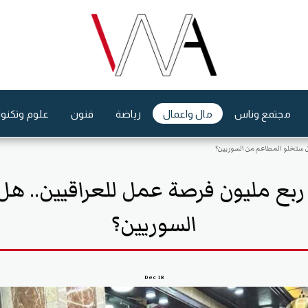
مجتمع وناس
مال واعمال
رياضة
فنون
علوم وتكنول
هل ستخلو المطاعم من السوريين؟
ربع مليون فرصة عمل للعراقيين.. ه
السوريين؟
Dec
18