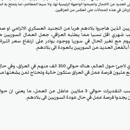
لعديد من الاعمال واصبحوا الواجهة الرئيسية لها، ولا سيما المطاعم، لما يتمتع به السو
لزبائن في هذه المجالات على العكس من العراقيين.
وريين الذين هاجروا بلادهم هربا من التجنيد العسكري الالزامي او 
ب شهري اقل نسبيا مما يطلبه العراقي، جعل العمال السوريي
م مع تغير الحال في سوريا ووجود بوادر على ارتفاع سعر الليرة 
 بالفعل العديد من السوريين بالعودة الى بلادهم.
ومن بين 6 ملايين سوري لاجئ حول العالم، هناك حوالي 350 الف م
ربع مليون فرصة عمل في العراق ستكون خالية وتحتاج لمن يشغلها من 
ن يجدوا فرصة عمل في حال عودة السوريين الى بلادهم.