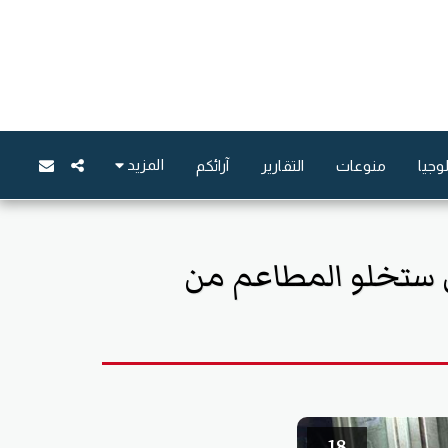
المزيد
وجيا
منوعات
التقارير
آرائكم
ل ستخلو المطاعم من
18