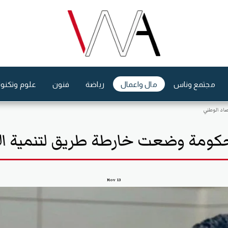
مجتمع وناس
مال واعمال
رياضة
فنون
علوم وتكنول
صاد الوطني
الحكومة وضعت خارطة طريق لتنمية ال
Nov
13