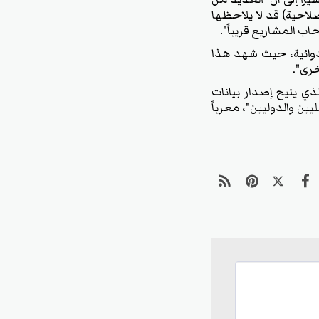
صلاحية) قد لا يلاحظها
ب المشاريع قريباً".
وائية، حيث شهد هذا
خرى".
ي يتيح إصدار بيانات
 والدوليين"، معرباً