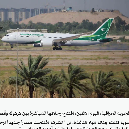
العراقية، اليوم الاثنين، افتتاح رحلاتها المباشرة بين كركوك وأنطاليا اعتبا
ة تلقته وكالة انباء النافذة، ان “الشركة افتتحت مساراً جديداً ل
تركية بالتزامن مع العطلة الصيفية وتزايد أعداد المسافرين”.