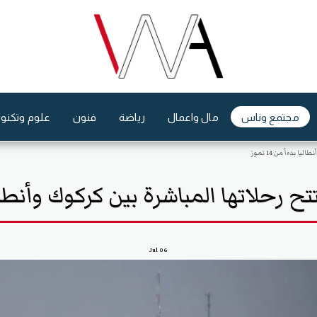
مجتمع وناس
مال واعمال
رياضة
فنون
علوم وتكنول
دءاً من 14 تموز
حلاتها المباشرة بين كركوك وأنطاليا بدءا
Jul
06